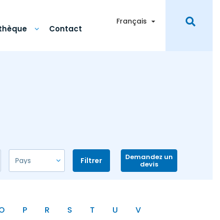
Toggle Dropdown
Français
othèque
Contact
Demandez un
Filtrer
devis
O
P
R
S
T
U
V