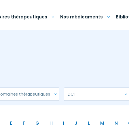
Aires thérapeutiques
Nos médicaments
Bibli
E
F
G
H
I
J
L
M
N