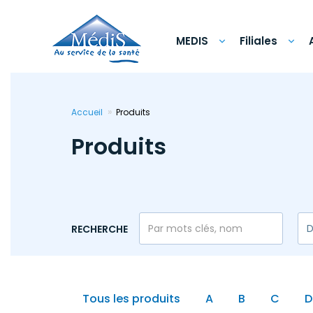
Aller
au
contenu
principal
MEDIS
Filiales
Accueil
Produits
Produits
RECHERCHE
Tous les produits
A
B
C
D