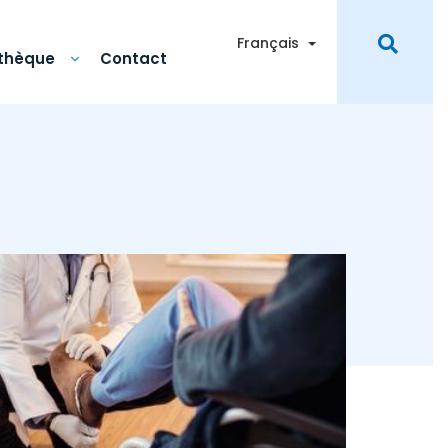
Toggle Dropdown
Français
othèque
Contact