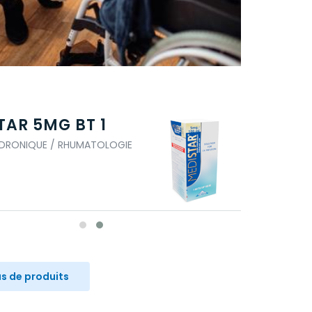
TAR 5MG BT 1
PAMIDO
MMP
EDRONIQUE / RHUMATOLOGIE
ACIDE PAMID
us de produits