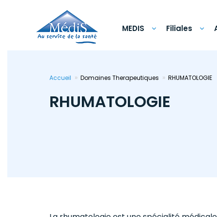
Aller
au
contenu
principal
MEDIS
Filiales
Accueil
Domaines Therapeutiques
RHUMATOLOGIE
RHUMATOLOGIE
La rhumatologie est une spécialité médicale 