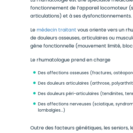
fonctionnement de l’appareil locomoteur (s
articulations) et à ses dysfonctionnements.
Le
médecin traitant
vous oriente vers un rh
de douleurs osseuses, articulaires ou muscul
gêne fonctionnelle (mouvement limité, bloca
ISTAR 5MG BT 1
PAMI
Le rhumatologue prend en charge
MMP
 ZOLEDRONIQUE / RHUMATOLOGIE
ACIDE P
Des affections osseuses (fractures, ostéopo
Des douleurs articulaires (arthrose, polyarth
Des douleurs péri-articulaires (tendinites, te
Des affections nerveuses (sciatique, syndrom
lombalgies…)
Outre des facteurs génétiques, les seniors, l