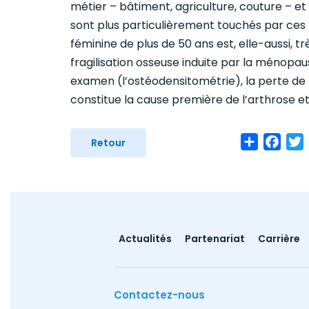
métier – bâtiment, agriculture, couture – et
sont plus particulièrement touchés par ces 
féminine de plus de 50 ans est, elle-aussi, tr
fragilisation osseuse induite par la ménopau
examen (l’ostéodensitométrie), la perte de
constitue la cause première de l’arthrose et
Share
Face
T
Retour
Footer
Actualités
Partenariat
Carrière
menu
Contactez-nous