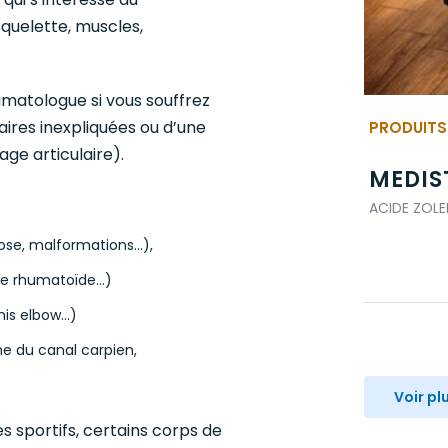
quelette, muscles,
umatologue si vous souffrez
aires inexpliquées ou d’une
PRODUITS
ge articulaire).
DOS 15MG V00 TEC
MEDIS
ACIDE ZOL
AMIDRONIQUE / RHUMATOLOGIE
rose, malformations…),
rite rhumatoïde…)
nnis elbow…)
e du canal carpien,
Voir pl
es sportifs, certains corps de