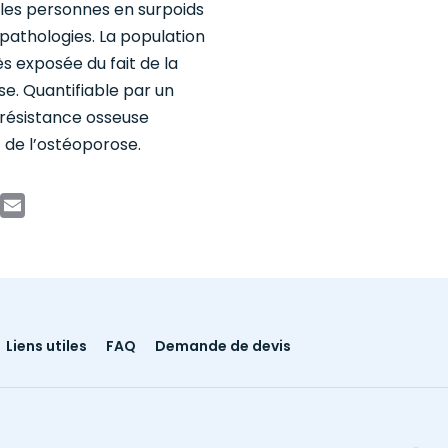
 les personnes en surpoids
pathologies. La population
ès exposée du fait de la
se. Quantifiable par un
 résistance osseuse
 de l’ostéoporose.
book
witter
Email
Liens utiles
FAQ
Demande de devis