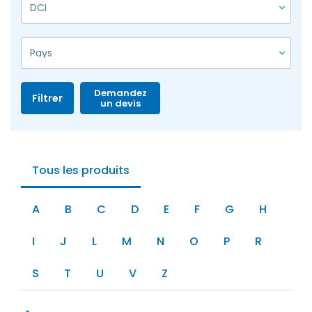
Demandez
Filtrer
un devis
Tous les produits
A
B
C
D
E
F
G
H
I
J
L
M
N
O
P
R
S
T
U
V
Z