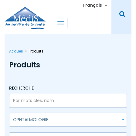
Aller
Toggle Dro
Français
au
contenu
principal
Accueil
Produits
Produits
RECHERCHE