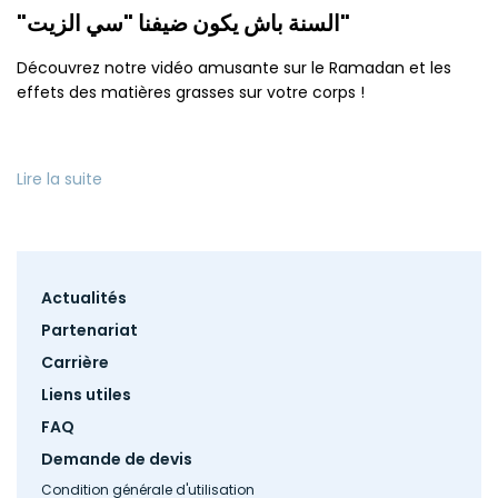
"السنة باش يكون ضيفنا "سي الزيت"
Découvrez notre vidéo amusante sur le Ramadan et les
effets des matières grasses sur votre corps !
Lire la suite
Footer
Actualités
menu
Partenariat
Carrière
Liens utiles
FAQ
Demande de devis
Condition générale d'utilisation