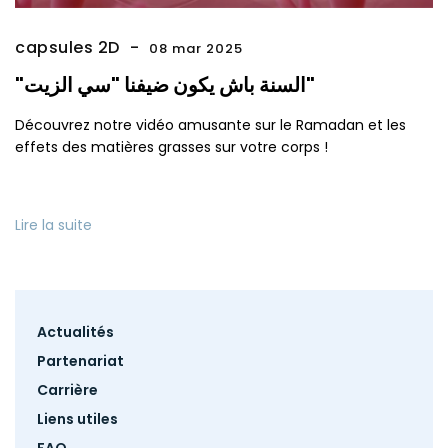
capsules 2D
08 mar 2025
"السنة باش يكون ضيفنا "سي الزيت"
Découvrez notre vidéo amusante sur le Ramadan et les
effets des matières grasses sur votre corps !
Lire la suite
Footer
Actualités
menu
Partenariat
Carrière
Liens utiles