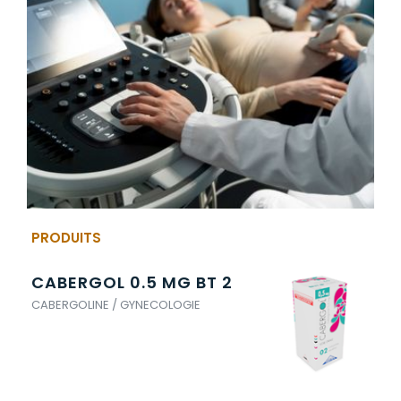
PRODUITS
CABERGOL 0.5 MG BT 2
CA
CABERGOLINE / GYNECOLOGIE
CAB