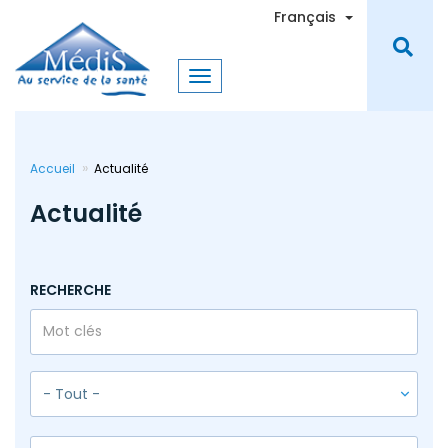
Aller
Toggle Dro
Français
au
contenu
principal
Accueil
Actualité
Actualité
RECHERCHE