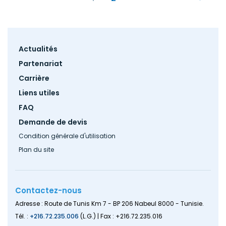
courante
Footer
Actualités
menu
Partenariat
Carrière
Liens utiles
FAQ
Demande de devis
Condition générale d'utilisation
Plan du site
Contactez-nous
Adresse : Route de Tunis Km 7 - BP 206 Nabeul 8000 - Tunisie.
Tél. :
+216.72.235.006
(L.G.) | Fax : +216.72.235.016