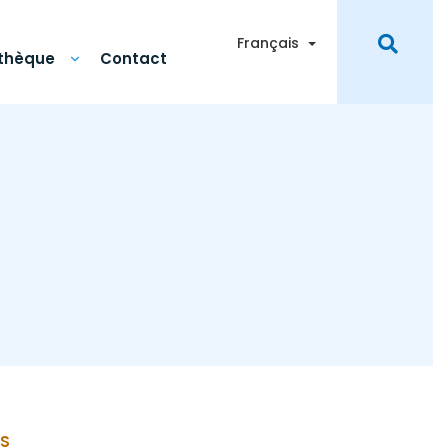
Toggle Dropdown
Français
othèque
Contact
S