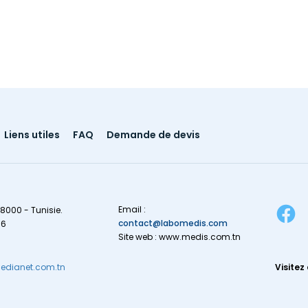
Liens utiles
FAQ
Demande de devis
Email :
8000 - Tunisie.
contact@labomedis.com
16
Site web : www.medis.com.tn
dianet.com.tn
Visitez 