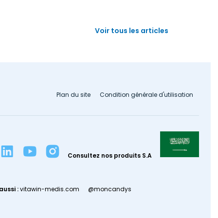
par la c
Voir tous les articles
Plan du site
Condition générale d'utilisation
Consultez nos produits S.A
aussi :
vitawin-medis.com
@moncandys