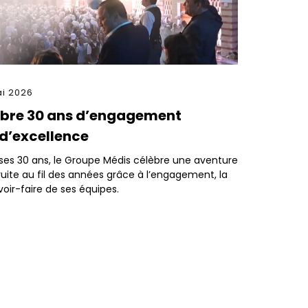
ai 2026
èbre 30 ans d’engagement
d’excellence
Podcast s
 ses 30 ans, le Groupe Médis célèbre une aventure
ite au fil des années grâce à l’engagement, la
PODCAST
voir-faire de ses équipes.
L’été es
aux fort
aux tra
médicam
altérée 