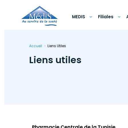
Aller
au
contenu
principal
MEDIS
Filiales
Accueil
Liens Utiles
Liens utiles
Pharmacie Centrale de la Tunisie