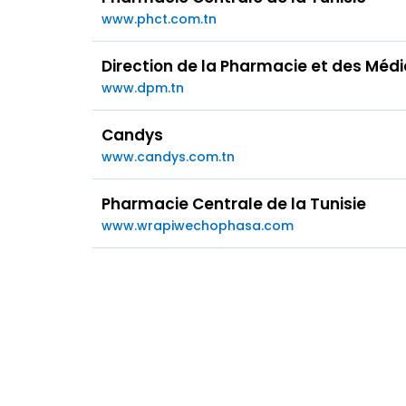
www.phct.com.tn
Direction de la Pharmacie et des Mé
www.dpm.tn
Candys
www.candys.com.tn
Pharmacie Centrale de la Tunisie
www.wrapiwechophasa.com