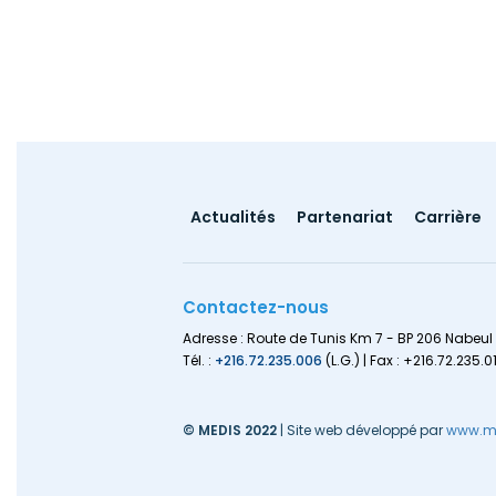
Footer
Actualités
Partenariat
Carrière
menu
Contactez-nous
Adresse : Route de Tunis Km 7 - BP 206 Nabeul 
Tél. :
+216.72.235.006
(L.G.) | Fax : +216.72.235.0
© MEDIS 2022
| Site web développé par
www.me