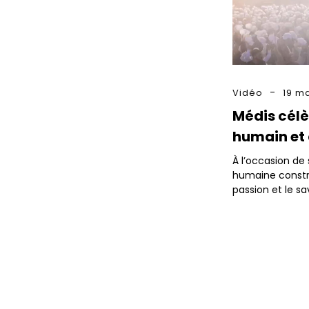
Vidéo
19 m
Médis cél
humain et 
À l’occasion de
humaine constru
passion et le sa