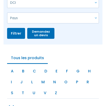
Demandez
Filtrer
un devis
Tous les produits
A
B
C
D
E
F
G
H
I
J
L
M
N
O
P
R
S
T
U
V
Z