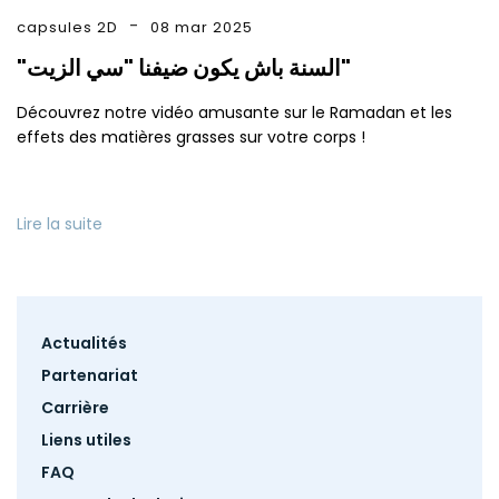
capsules 2D
08 mar 2025
"السنة باش يكون ضيفنا "سي الزيت"
Découvrez notre vidéo amusante sur le Ramadan et les
effets des matières grasses sur votre corps !
Lire la suite
Footer
Actualités
menu
Partenariat
Carrière
Liens utiles
FAQ