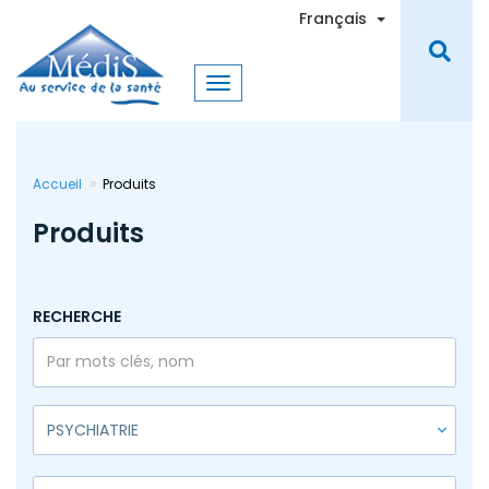
Aller
Toggle Dro
Français
au
contenu
principal
Accueil
Produits
Produits
RECHERCHE