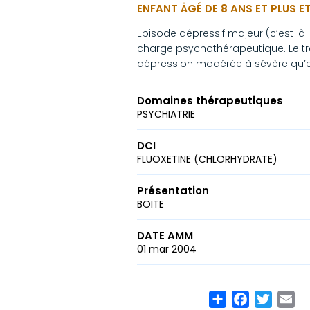
ENFANT ÂGÉ DE 8 ANS ET PLUS 
Episode dépressif majeur (c’est-à-
charge psychothérapeutique. Le tr
dépression modérée à sévère qu’e
Domaines thérapeutiques
PSYCHIATRIE
DCI
FLUOXETINE (CHLORHYDRATE)
Présentation
BOITE
DATE AMM
01 mar 2004
Share
Facebook
Twitte
Em