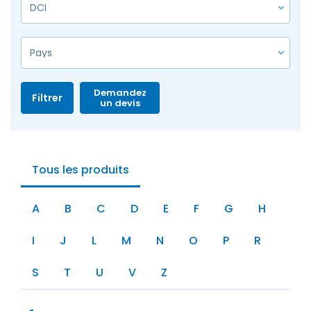
Demandez
Filtrer
un devis
Tous les produits
A
B
C
D
E
F
G
H
I
J
L
M
N
O
P
R
S
T
U
V
Z