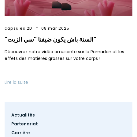
capsules 2D
08 mar 2025
"السنة باش يكون ضيفنا "سي الزيت"
Découvrez notre vidéo amusante sur le Ramadan et les
effets des matières grasses sur votre corps !
Lire la suite
Footer
Actualités
menu
Partenariat
Carrière