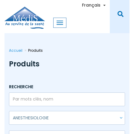
Aller
Toggle Dro
Français
au
contenu
principal
Accueil
Produits
Produits
RECHERCHE