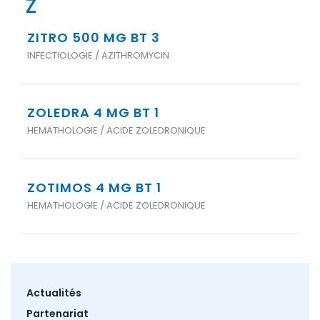
Z
ZITRO 500 MG BT 3
INFECTIOLOGIE / AZITHROMYCIN
ZOLEDRA 4 MG BT 1
HEMATHOLOGIE / ACIDE ZOLEDRONIQUE
ZOTIMOS 4 MG BT 1
HEMATHOLOGIE / ACIDE ZOLEDRONIQUE
Footer
Actualités
menu
Partenariat