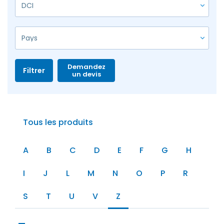
Demandez
Filtrer
un devis
Tous les produits
A
B
C
D
E
F
G
H
I
J
L
M
N
O
P
R
S
T
U
V
Z