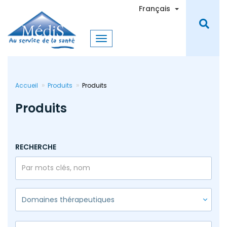
Aller
Toggle Dro
Français
au
contenu
principal
Accueil
Produits
Produits
Produits
RECHERCHE