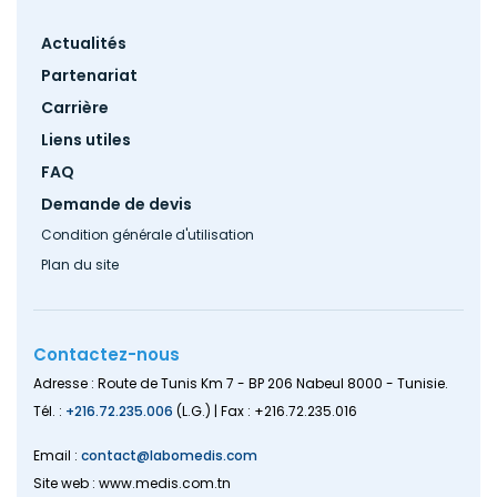
Footer
Actualités
menu
Partenariat
Carrière
Liens utiles
FAQ
Demande de devis
Condition générale d'utilisation
Plan du site
Contactez-nous
Adresse : Route de Tunis Km 7 - BP 206 Nabeul 8000 - Tunisie.
Tél. :
+216.72.235.006
(L.G.) | Fax : +216.72.235.016
Email :
contact@labomedis.com
Site web : www.medis.com.tn