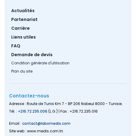
Footer
Actualités
menu
Partenariat
Carrière
Liens utiles
FAQ
Demande de devis
Condition générale d'utilisation
Plan du site
Contactez-nous
Adresse : Route de Tunis Km 7 - BP 206 Nabeul 8000 - Tunisie.
Tél. :
+216.72.235.006
(L.G.) | Fax : +216.72.235.016
Email :
contact@labomedis.com
Site web : www.medis.com.tn