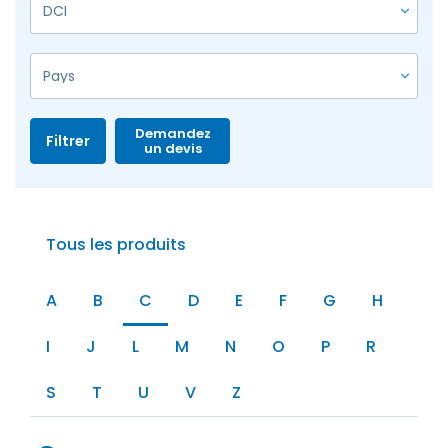
Demandez
Filtrer
un devis
Tous les produits
A
B
C
D
E
F
G
H
I
J
L
M
N
O
P
R
S
T
U
V
Z