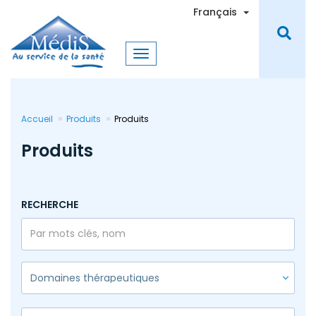
Aller
Toggle Dro
Français
au
contenu
principal
Accueil
Produits
Produits
Produits
RECHERCHE