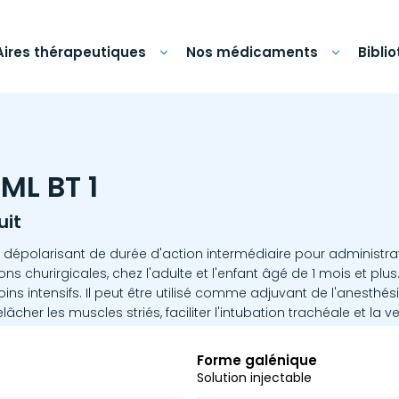
Aires thérapeutiques
Nos médicaments
Bibli
ML BT 1
uit
 dépolarisant de durée d'action intermédiaire pour administrat
ns churirgicales, chez l'adulte et l'enfant âgé de 1 mois et plus.
ins intensifs. Il peut être utilisé comme adjuvant de l'anesthés
lâcher les muscles striés, faciliter l'intubation trachéale et la ve
Forme galénique
Solution injectable