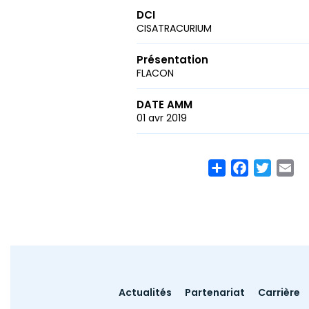
DCI
CISATRACURIUM
Présentation
FLACON
DATE AMM
01 avr 2019
Share
Facebook
Twitte
Em
Footer
Actualités
Partenariat
Carrière
menu