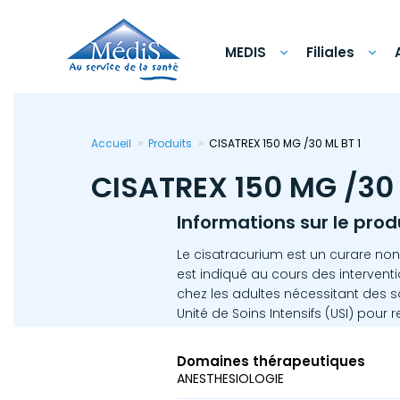
Aller
au
contenu
principal
MEDIS
Filiales
Accueil
Produits
CISATREX 150 MG /30 ML BT 1
CISATREX 150 MG /30 
Informations sur le prod
Le cisatracurium est un curare non
est indiqué au cours des interventio
chez les adultes nécessitant des so
Unité de Soins Intensifs (USI) pour re
Domaines thérapeutiques
ANESTHESIOLOGIE