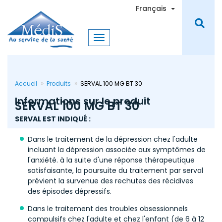
Aller
Toggle Dro
Français
au
contenu
principal
Accueil
Produits
SERVAL 100 MG BT 30
Informations sur le produit
SERVAL 100 MG BT 30
SERVAL EST INDIQUÉ :
Dans le traitement de la dépression chez l'adulte
incluant la dépression associée aux symptômes de
l'anxiété. à la suite d'une réponse thérapeutique
satisfaisante, la poursuite du traitement par serval
prévient la survenue des rechutes des récidives
des épisodes dépressifs.
Dans le traitement des troubles obsessionnels
compulsifs chez l'adulte et chez l'enfant (de 6 à 12