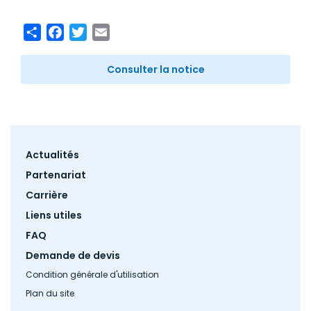
Share
Facebook
Twitter
Email
Consulter la notice
Footer
Actualités
menu
Partenariat
Carrière
Liens utiles
FAQ
Demande de devis
Condition générale d'utilisation
Plan du site