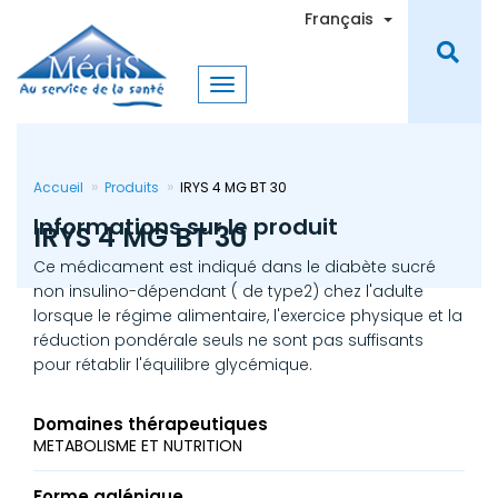
Aller
Toggle Dro
Français
au
contenu
principal
Accueil
Produits
IRYS 4 MG BT 30
Informations sur le produit
IRYS 4 MG BT 30
Ce médicament est indiqué dans le diabète sucré
non insulino-dépendant ( de type2) chez l'adulte
lorsque le régime alimentaire, l'exercice physique et la
réduction pondérale seuls ne sont pas suffisants
pour rétablir l'équilibre glycémique.
Domaines thérapeutiques
METABOLISME ET NUTRITION
Forme galénique