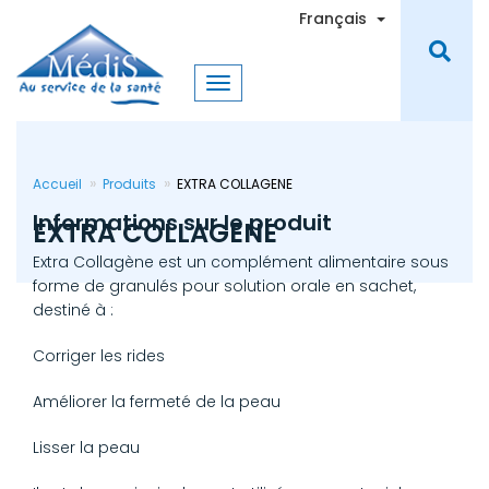
Aller
Toggle Dro
Français
au
contenu
principal
Accueil
Produits
EXTRA COLLAGENE
Informations sur le produit
EXTRA COLLAGENE
Extra Collagène est un complément alimentaire sous
forme de granulés pour solution orale en sachet,
destiné à :
Corriger les rides
Améliorer la fermeté de la peau
Lisser la peau