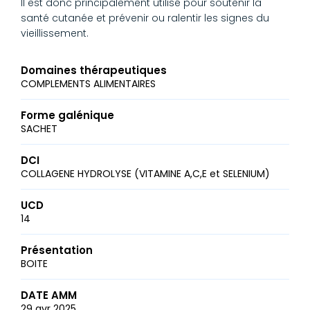
Il est donc principalement utilisé pour soutenir la
santé cutanée et prévenir ou ralentir les signes du
vieillissement.
Domaines thérapeutiques
COMPLEMENTS ALIMENTAIRES
Forme galénique
SACHET
DCI
COLLAGENE HYDROLYSE (VITAMINE A,C,E et SELENIUM)
UCD
14
Présentation
BOITE
DATE AMM
29 avr 2025