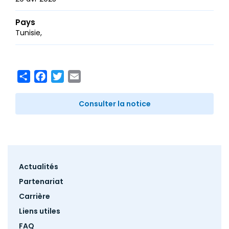
Pays
Tunisie
Share
Facebook
Twitter
Email
Consulter la notice
Footer
Actualités
menu
Partenariat
Carrière
Liens utiles
FAQ