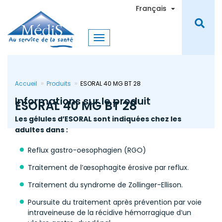
Aller
Toggle Dro
Français
au
contenu
principal
Accueil
Produits
ESORAL 40 MG BT 28
Informations sur le produit
ESORAL 40 MG BT 28
Les gélules d’ESORAL sont indiquées chez les
adultes dans :
Reflux gastro-oesophagien (RGO)
Traitement de l’œsophagite érosive par reflux.
Traitement du syndrome de Zollinger-Ellison.
Poursuite du traitement après prévention par voie
intraveineuse de la récidive hémorragique d’un