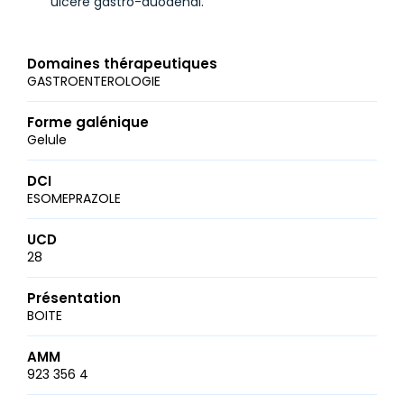
ulcère gastro-duodénal.
Domaines thérapeutiques
GASTROENTEROLOGIE
Forme galénique
Gelule
DCI
ESOMEPRAZOLE
UCD
28
Présentation
BOITE
AMM
923 356 4