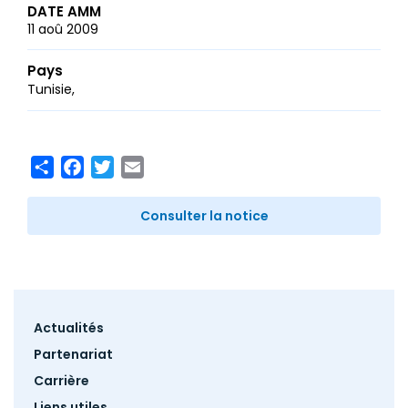
DATE AMM
11 aoû 2009
Pays
Tunisie
Share
Facebook
Twitter
Email
Consulter la notice
Footer
Actualités
menu
Partenariat
Carrière
Liens utiles