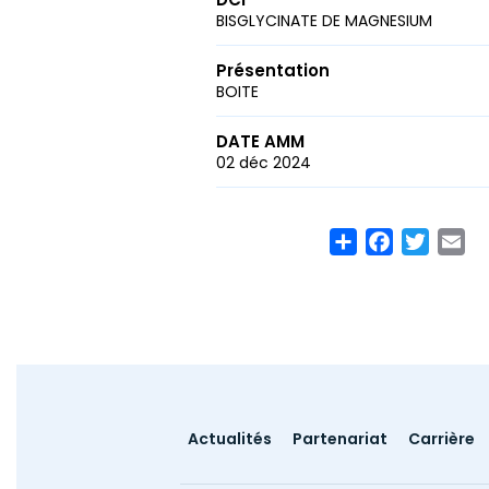
BISGLYCINATE DE MAGNESIUM
Présentation
BOITE
DATE AMM
02 déc 2024
Share
Facebook
Twitte
Em
Footer
Actualités
Partenariat
Carrière
menu