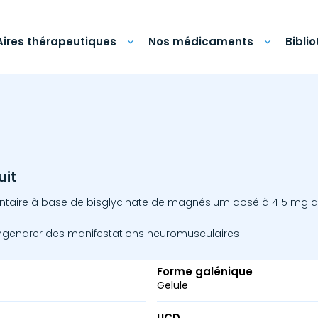
Aires thérapeutiques
Nos médicaments
Bibli
uit
ntaire à base de bisglycinate de magnésium dosé à 415 mg q
gendrer des manifestations neuromusculaires
Forme galénique
Gelule
UCD