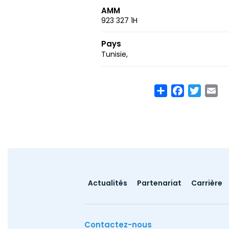
AMM
923 327 1H
Pays
Tunisie
Share
Facebook
Twitte
Em
Footer
Actualités
Partenariat
Carrière
menu
Contactez-nous