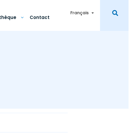
Toggle Dropdown
Français
othèque
Contact