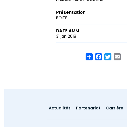
Présentation
BOITE
DATE AMM
31 jan 2018
Share
Facebook
Twitte
Em
Footer
Actualités
Partenariat
Carrière
menu