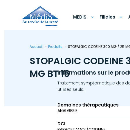
Aller
au
contenu
principal
MEDIS
Filiales
Accueil
Produits
STOPALGIC CODEINE 300 MG / 25 MG
STOPALGIC CODEINE 3
MG BT 16
Informations sur le prod
Traitement symptomatique des doul
utilisés seuls.
Domaines thérapeutiques
ANALGESIE
DCI
PARACETAMOL/CODEINE