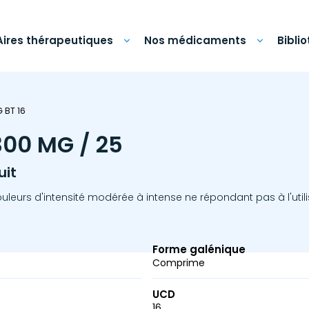
Aires thérapeutiques
Nos médicaments
Bibli
 BT 16
00 MG / 25
uit
eurs d'intensité modérée à intense ne répondant pas à l'utili
Forme galénique
Comprime
UCD
16