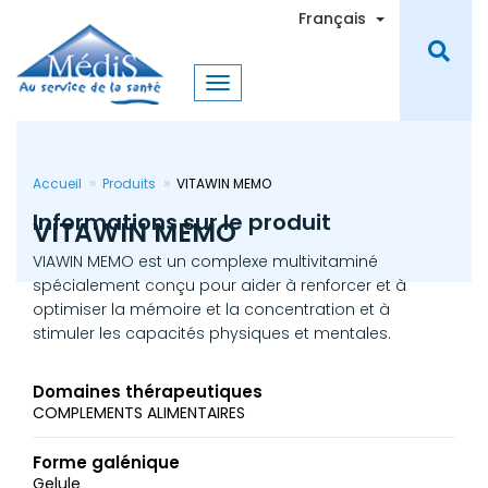
Aller
Toggle Dro
Français
au
contenu
principal
Accueil
Produits
VITAWIN MEMO
Informations sur le produit
VITAWIN MEMO
VIAWIN MEMO est un complexe multivitaminé
spécialement conçu pour aider à renforcer et à
optimiser la mémoire et la concentration et à
stimuler les capacités physiques et mentales.
Domaines thérapeutiques
COMPLEMENTS ALIMENTAIRES
Forme galénique
Gelule