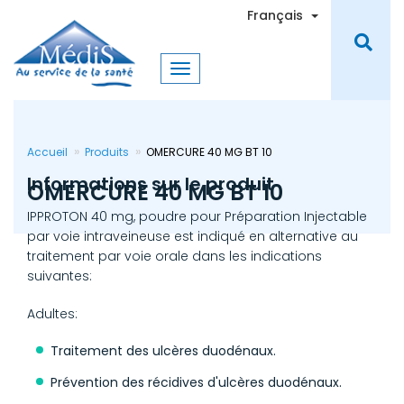
Aller
Toggle Dro
Français
au
contenu
principal
Accueil
Produits
OMERCURE 40 MG BT 10
Informations sur le produit
OMERCURE 40 MG BT 10
IPPROTON 40 mg, poudre pour Préparation Injectable
par voie intraveineuse est indiqué en alternative au
traitement par voie orale dans les indications
suivantes:
Adultes:
Traitement des ulcères duodénaux.
Prévention des récidives d'ulcères duodénaux.