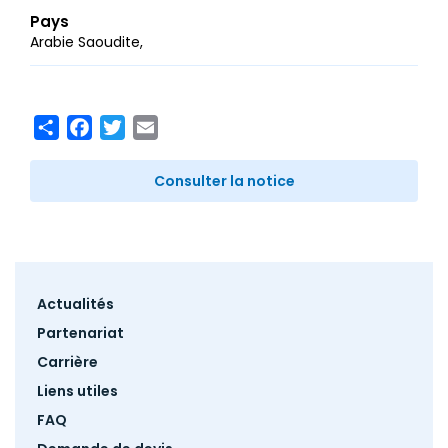
Pays
Arabie Saoudite
Share
Facebook
Twitter
Email
Consulter la notice
Footer
Actualités
menu
Partenariat
Carrière
Liens utiles
FAQ