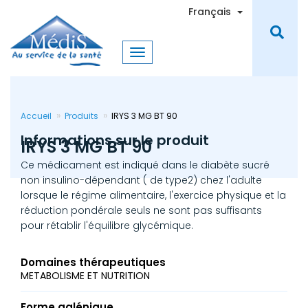
Aller
Toggle Dro
Français
au
contenu
principal
Accueil
Produits
IRYS 3 MG BT 90
Informations sur le produit
IRYS 3 MG BT 90
Ce médicament est indiqué dans le diabète sucré
non insulino-dépendant ( de type2) chez l'adulte
lorsque le régime alimentaire, l'exercice physique et la
réduction pondérale seuls ne sont pas suffisants
pour rétablir l'équilibre glycémique.
Domaines thérapeutiques
METABOLISME ET NUTRITION
Forme galénique