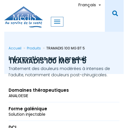
Aller
Toggle Dro
Français
au
contenu
principal
Accueil
Produits
TRAMADIS 100 MG BT 5
Informations sur le produit
TRAMADIS 100 MG BT 5
Traitement des douleurs modérées à intenses de
l’adulte, notamment douleurs post-chirugicales.
Domaines thérapeutiques
ANALGESIE
Forme galénique
Solution injectable
DCI