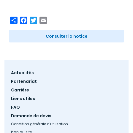
Share
Facebook
Twitter
Email
Consulter la notice
Footer
Actualités
menu
Partenariat
Carrière
Liens utiles
FAQ
Demande de devis
Condition générale d'utilisation
Plan du site