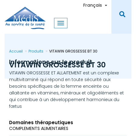
Aller
Toggle Dro
Français
au
contenu
principal
Accueil
Produits
VITAWIN GROSSESSE BT 30
Informations sur le produit
VITAWIN GROSSESSE BT 30
VITAWIN GROSSESSE ET ALLAITEMENT est un complexe
multivitaminé qui répond en toute sécurité aux
besoins spécifiques de la femme enceinte ou
allaitante en vitamines, minéraux et oligoéléments et
qui contribue à un développement harmonieux du
fœtus
Domaines thérapeutiques
COMPLEMENTS ALIMENTAIRES