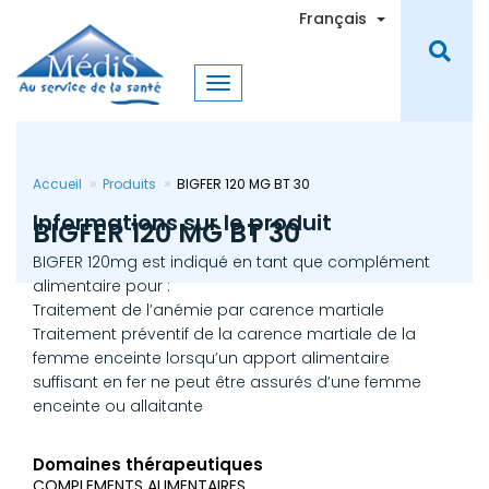
Aller
Toggle Dro
Français
au
contenu
principal
Accueil
Produits
BIGFER 120 MG BT 30
Informations sur le produit
BIGFER 120 MG BT 30
BIGFER 120mg est indiqué en tant que complément
alimentaire pour :
Traitement de l’anémie par carence martiale
Traitement préventif de la carence martiale de la
femme enceinte lorsqu’un apport alimentaire
suffisant en fer ne peut être assurés d’une femme
enceinte ou allaitante
Domaines thérapeutiques
COMPLEMENTS ALIMENTAIRES