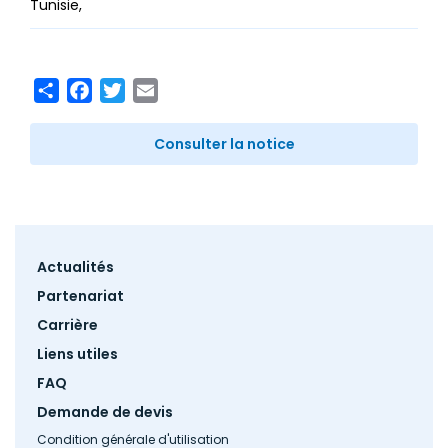
Tunisie
Share
Facebook
Twitter
Email
Consulter la notice
Footer
Actualités
menu
Partenariat
Carrière
Liens utiles
FAQ
Demande de devis
Condition générale d'utilisation