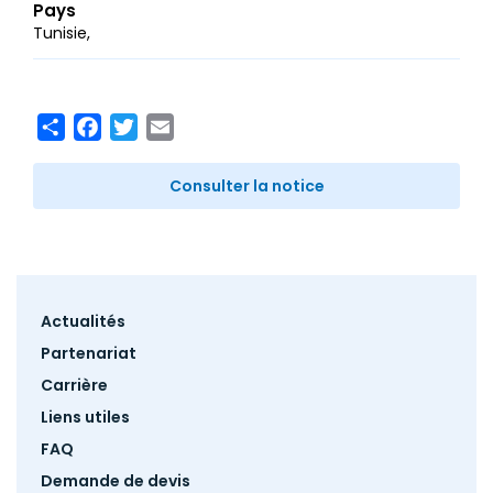
Pays
Tunisie
Share
Facebook
Twitter
Email
Consulter la notice
Footer
Actualités
menu
Partenariat
Carrière
Liens utiles
FAQ
Demande de devis