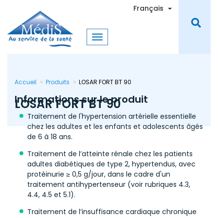
Aller
Toggle Dro
Français
au
contenu
principal
Accueil
Produits
LOSAR FORT BT 90
Informations sur le produit
LOSAR FORT BT 90
Traitement de l'hypertension artérielle essentielle
chez les adultes et les enfants et adolescents âgés
de 6 à 18 ans.
Traitement de l’atteinte rénale chez les patients
adultes diabétiques de type 2, hypertendus, avec
protéinurie ≥ 0,5 g/jour, dans le cadre d'un
traitement antihypertenseur (voir rubriques 4.3,
4.4, 4.5 et 5.1).
Traitement de l’insuffisance cardiaque chronique