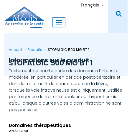
Aller
Toggle Dro
Français
au
contenu
principal
Accueil
Produits
STOPALGIC 500 MG BT 1
Informations sur le produit
STOPALGIC 500 MG BT 1
Traitement de courte durée des douleurs d'intensité
modérée, en particulier en période postopératoire et
dans le traitement de courte durée de la fièvre,
lorsque la voie intraveineuse est cliniquement justifiée
par l'urgence de traiter la douleur ou l'hyperthermie
et/ou lorsque d'autres voies d'administration ne sont
pas possibles.
Domaines thérapeutiques
ANALGESIE