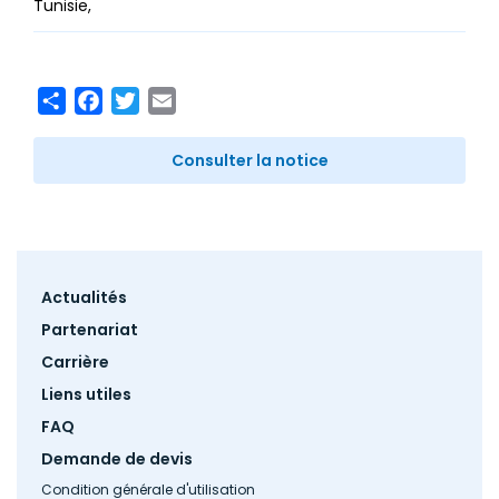
Tunisie
Share
Facebook
Twitter
Email
Consulter la notice
Footer
Actualités
menu
Partenariat
Carrière
Liens utiles
FAQ
Demande de devis
Condition générale d'utilisation