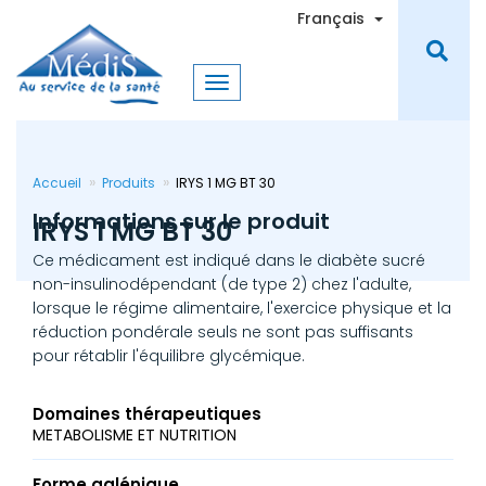
Aller
Toggle Dro
Français
au
contenu
principal
Accueil
Produits
IRYS 1 MG BT 30
Informations sur le produit
IRYS 1 MG BT 30
Ce médicament est indiqué dans le diabète sucré
non-insulinodépendant (de type 2) chez l'adulte,
lorsque le régime alimentaire, l'exercice physique et la
réduction pondérale seuls ne sont pas suffisants
pour rétablir l'équilibre glycémique.
Domaines thérapeutiques
METABOLISME ET NUTRITION
Forme galénique