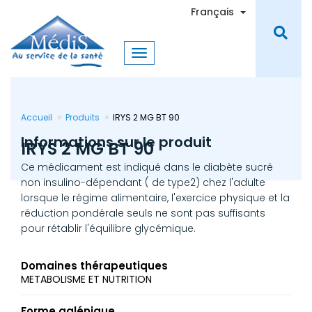
Aller
Toggle Dro
Français
au
contenu
principal
Accueil
Produits
IRYS 2 MG BT 90
Informations sur le produit
IRYS 2 MG BT 90
Ce médicament est indiqué dans le diabète sucré
non insulino-dépendant ( de type2) chez l'adulte
lorsque le régime alimentaire, l'exercice physique et la
réduction pondérale seuls ne sont pas suffisants
pour rétablir l'équilibre glycémique.
Domaines thérapeutiques
METABOLISME ET NUTRITION
Forme galénique