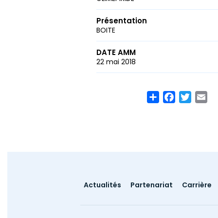
Présentation
BOITE
DATE AMM
22 mai 2018
Share
Facebook
Twitte
Em
Footer
Actualités
Partenariat
Carrière
menu