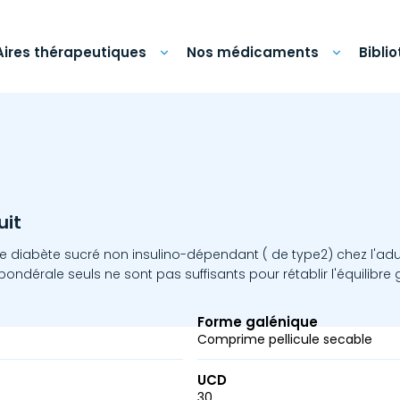
Aires thérapeutiques
Nos médicaments
Bibli
uit
diabète sucré non insulino-dépendant ( de type2) chez l'adult
 pondérale seuls ne sont pas suffisants pour rétablir l'équilibre
Forme galénique
Comprime pellicule secable
UCD
30