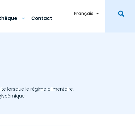
Toggle Dropdown
Français
othèque
Contact
e lorsque le régime alimentaire,
 glycémique.