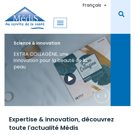
Aller
Toggle Dro
Français
au
contenu
principal
Science & innovation
20 ans d'innovation et de
leadership dans le traitement
des pathologies digestives
Expertise & innovation, découvrez
toute l'actualité Médis