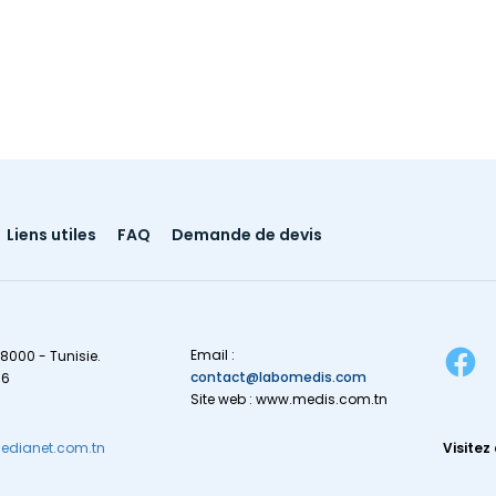
Liens utiles
FAQ
Demande de devis
Email :
8000 - Tunisie.
contact@labomedis.com
16
Site web : www.medis.com.tn
dianet.com.tn
Visitez 