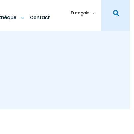
Toggle Dropdown
Français
othèque
Contact