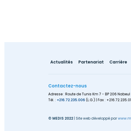
Pagination
Footer
Actualités
Partenariat
Carrière
menu
Contactez-nous
Adresse : Route de Tunis Km 7 - BP 206 Nabeul 
Tél. :
+216.72.235.006
(L.G.) | Fax : +216.72.235.0
© MEDIS 2022
| Site web développé par
www.me