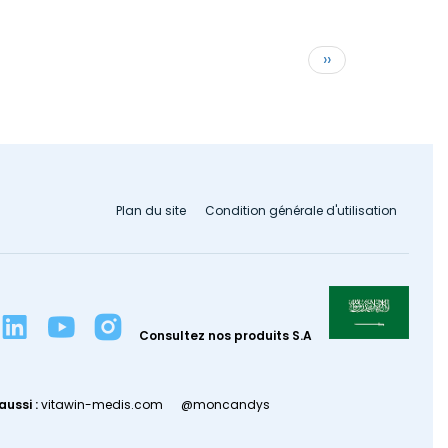
Page
››
suivante
Plan du site
Condition générale d'utilisation
Consultez nos produits S.A
aussi :
vitawin-medis.com
@moncandys