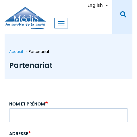
Skip
Toggle Dro
English
to
main
content
Accueil
Partenariat
Partenariat
NOM ET PRÉNOM
ADRESSE