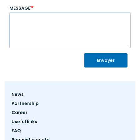
MESSAGE
Envoyer
Footer
News
menu
Partnership
Career
Useful links
FAQ
Request a quote